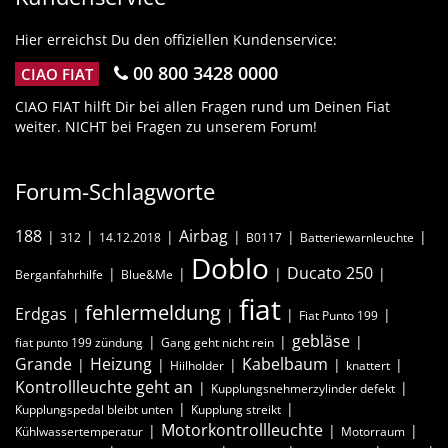
Hier erreichst Du den offiziellen Kundenservice:
00 800 3428 0000
CIAO FIAT
CIAO FIAT hilft Dir bei allen Fragen rund um Deinen Fiat
weiter. NICHT bei Fragen zu unserem Forum!
Forum-Schlagworte
188
Airbag
312
14.12.2018
B0117
Batteriewarnleuchte
Doblo
Ducato 250
Berganfahrhilfe
Blue&Me
fiat
fehlermeldung
Erdgas
Fiat Punto 199
gebläse
fiat punto 199 zündung
Gang geht nicht rein
Grande
Heizung
Kabelbaum
Hiilholder
knattert
Kontrollleuchte geht an
Kupplungsnehmerzylinder defekt
Kupplungspedal bleibt unten
Kupplung streikt
Motorkontrollleuchte
Kühlwassertemperatur
Motorraum