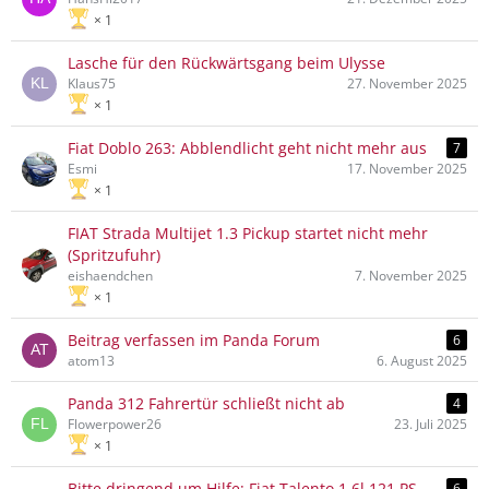
1
Lasche für den Rückwärtsgang beim Ulysse
Klaus75
27. November 2025
1
Fiat Doblo 263: Abblendlicht geht nicht mehr aus
7
Esmi
17. November 2025
1
FIAT Strada Multijet 1.3 Pickup startet nicht mehr
(Spritzufuhr)
eishaendchen
7. November 2025
1
Beitrag verfassen im Panda Forum
6
atom13
6. August 2025
Panda 312 Fahrertür schließt nicht ab
4
Flowerpower26
23. Juli 2025
1
Bitte dringend um Hilfe; Fiat Talento 1,6l 121 PS
6