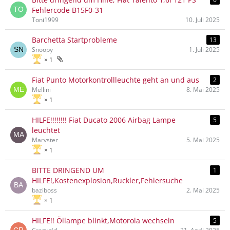
Fehlercode B15F0-31
Toni1999
10. Juli 2025
Barchetta Startprobleme
13
Snoopy
1. Juli 2025
1
Fiat Punto Motorkontrollleuchte geht an und aus
2
Mellini
8. Mai 2025
1
HILFE!!!!!!!! Fiat Ducato 2006 Airbag Lampe
5
leuchtet
Marvster
5. Mai 2025
1
BITTE DRINGEND UM
1
HILFE!,Kostenexplosion,Ruckler,Fehlersuche
baziboss
2. Mai 2025
1
HILFE!! Öllampe blinkt,Motorola wechseln
5