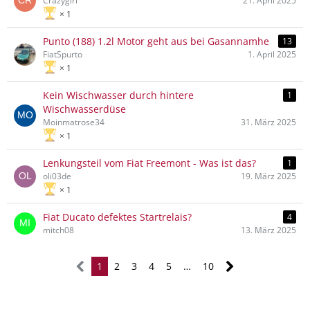
Crazygirl
21. April 2025
1
Punto (188) 1.2l Motor geht aus bei Gasannamhe
13
FiatSpurto
1. April 2025
1
Kein Wischwasser durch hintere
1
Wischwasserdüse
Moinmatrose34
31. März 2025
1
Lenkungsteil vom Fiat Freemont - Was ist das?
1
oli03de
19. März 2025
1
Fiat Ducato defektes Startrelais?
4
mitch08
13. März 2025
1
2
3
4
5
…
10