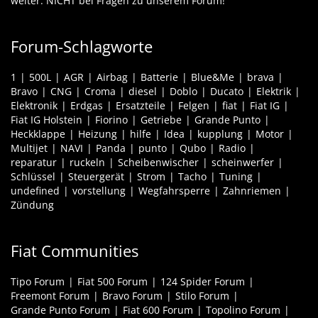
weiter. NICHT bei Fragen zu unserem Forum!
Forum-Schlagworte
1
500L
AGR
Airbag
Batterie
Blue&Me
brava
Bravo
CNG
Croma
diesel
Doblo
Ducato
Elektrik
Elektronik
Erdgas
Ersatzteile
Felgen
fiat
Fiat IG
Fiat IG Holstein
Fiorino
Getriebe
Grande Punto
Heckklappe
Heizung
hilfe
Idea
kupplung
Motor
Multijet
NAVI
Panda
punto
Qubo
Radio
reparatur
ruckeln
Scheibenwischer
scheinwerfer
Schlüssel
Steuergerät
Strom
Tacho
Tuning
undefined
vorstellung
Wegfahrsperre
Zahnriemen
Zündung
Fiat Communities
Tipo Forum
Fiat 500 Forum
124 Spider Forum
Freemont Forum
Bravo Forum
Stilo Forum
Grande Punto Forum
Fiat 600 Forum
Topolino Forum