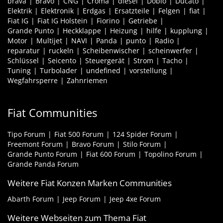
brava
Bravo
CNG
Croma
diesel
Doblo
Ducato
Elektrik
Elektronik
Erdgas
Ersatzteile
Felgen
fiat
Fiat IG
Fiat IG Holstein
Fiorino
Getriebe
Grande Punto
Heckklappe
Heizung
hilfe
kupplung
Motor
Multijet
NAVI
Panda
punto
Radio
reparatur
ruckeln
Scheibenwischer
scheinwerfer
Schlüssel
Seicento
Steuergerät
Strom
Tacho
Tuning
Turbolader
undefined
vorstellung
Wegfahrsperre
Zahnriemen
Fiat Communities
Tipo Forum
Fiat 500 Forum
124 Spider Forum
Freemont Forum
Bravo Forum
Stilo Forum
Grande Punto Forum
Fiat 600 Forum
Topolino Forum
Grande Panda Forum
Weitere Fiat Konzen Marken Communities
Abarth Forum
Jeep Forum
Jeep 4xe Forum
Weitere Webseiten zum Thema Fiat