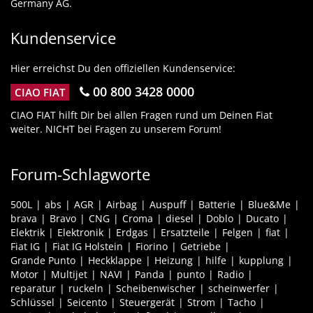
Germany AG.
Kundenservice
Hier erreichst Du den offiziellen Kundenservice:
00 800 3428 0000
CIAO FIAT
CIAO FIAT hilft Dir bei allen Fragen rund um Deinen Fiat
weiter. NICHT bei Fragen zu unserem Forum!
Forum-Schlagworte
500L
abs
AGR
Airbag
Auspuff
Batterie
Blue&Me
brava
Bravo
CNG
Croma
diesel
Doblo
Ducato
Elektrik
Elektronik
Erdgas
Ersatzteile
Felgen
fiat
Fiat IG
Fiat IG Holstein
Fiorino
Getriebe
Grande Punto
Heckklappe
Heizung
hilfe
kupplung
Motor
Multijet
NAVI
Panda
punto
Radio
reparatur
ruckeln
Scheibenwischer
scheinwerfer
Schlüssel
Seicento
Steuergerät
Strom
Tacho