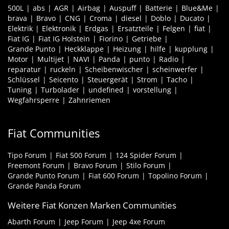
500L
abs
AGR
Airbag
Auspuff
Batterie
Blue&Me
brava
Bravo
CNG
Croma
diesel
Doblo
Ducato
Elektrik
Elektronik
Erdgas
Ersatzteile
Felgen
fiat
Fiat IG
Fiat IG Holstein
Fiorino
Getriebe
Grande Punto
Heckklappe
Heizung
hilfe
kupplung
Motor
Multijet
NAVI
Panda
punto
Radio
reparatur
ruckeln
Scheibenwischer
scheinwerfer
Schlüssel
Seicento
Steuergerät
Strom
Tacho
Tuning
Turbolader
undefined
vorstellung
Wegfahrsperre
Zahnriemen
Fiat Communities
Tipo Forum
Fiat 500 Forum
124 Spider Forum
Freemont Forum
Bravo Forum
Stilo Forum
Grande Punto Forum
Fiat 600 Forum
Topolino Forum
Grande Panda Forum
Weitere Fiat Konzen Marken Communities
Abarth Forum
Jeep Forum
Jeep 4xe Forum