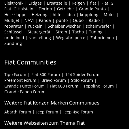
Elektronik
Erdgas
Ersatzteile
Felgen
fiat
Fiat IG
Fiat IG Holstein
Fiorino
Getriebe
Grande Punto
Heckklappe
Heizung
hilfe
Idea
kupplung
Motor
Multijet
NAVI
Panda
punto
Qubo
Radio
reparatur
ruckeln
Scheibenwischer
scheinwerfer
Schlüssel
Steuergerät
Strom
Tacho
Tuning
undefined
vorstellung
Wegfahrsperre
Zahnriemen
Zündung
Fiat Communities
Tipo Forum
Fiat 500 Forum
124 Spider Forum
Freemont Forum
Bravo Forum
Stilo Forum
Grande Punto Forum
Fiat 600 Forum
Topolino Forum
Grande Panda Forum
Weitere Fiat Konzen Marken Communities
Abarth Forum
Jeep Forum
Jeep 4xe Forum
Weitere Webseiten zum Thema Fiat