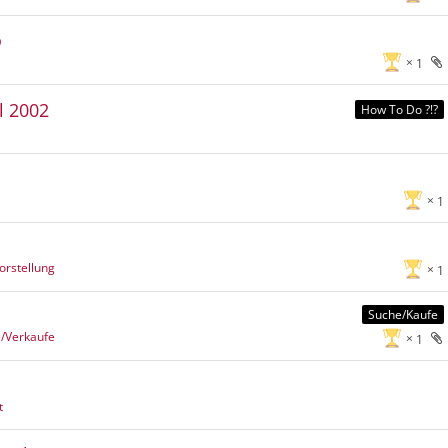
o
1
l 2002
How To Do ?!?
1
orstellung
1
Suche/Kaufe
e/Verkaufe
1
t