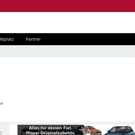
ktplatz
Partner
“
: