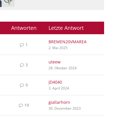
Antworten
Letzte Antwort
BREMEN20VMAREA
1
2. Mai 2025
uteew
3
28. Oktober 2024
JD4040
9
3. April 2024
giallarhorn
19
30. Dezember 2023