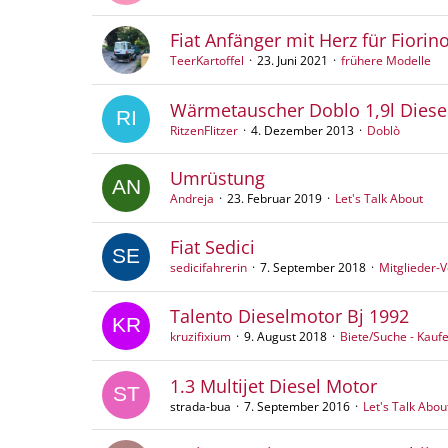
Fiat Anfänger mit Herz für Fiorin
TeerKartoffel
23. Juni 2021
frühere Modelle
Wärmetauscher Doblo 1,9l Diese
RitzenFlitzer
4. Dezember 2013
Doblò
Umrüstung
Andreja
23. Februar 2019
Let's Talk About
Fiat Sedici
sedicifahrerin
7. September 2018
Mitglieder-V
Talento Dieselmotor Bj 1992
kruzifixium
9. August 2018
Biete/Suche - Kauf
1.3 Multijet Diesel Motor
strada-bua
7. September 2016
Let's Talk Abou