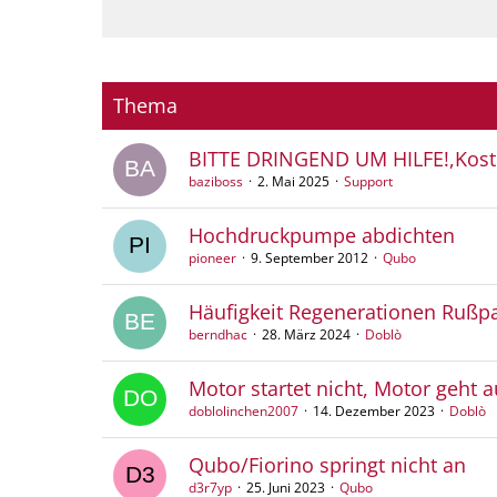
Thema
BITTE DRINGEND UM HILFE!,Koste
baziboss
2. Mai 2025
Support
Hochdruckpumpe abdichten
pioneer
9. September 2012
Qubo
Häufigkeit Regenerationen Rußpar
berndhac
28. März 2024
Doblò
Motor startet nicht, Motor geht a
doblolinchen2007
14. Dezember 2023
Doblò
Qubo/Fiorino springt nicht an
d3r7yp
25. Juni 2023
Qubo