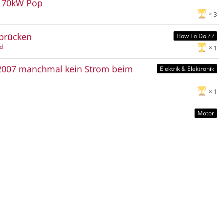
t 70kW Pop
3
rbrücken
How To Do ?!?
nd
1
Bj 2007 manchmal kein Strom beim
Elektrik & Elektronik
1
Motor