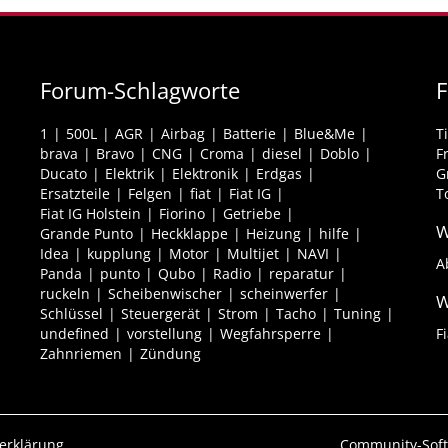
Forum-Schlagworte
F
1
500L
AGR
Airbag
Batterie
Blue&Me
T
brava
Bravo
CNG
Croma
diesel
Doblo
F
Ducato
Elektrik
Elektronik
Erdgas
G
Ersatzteile
Felgen
fiat
Fiat IG
T
Fiat IG Holstein
Fiorino
Getriebe
W
Grande Punto
Heckklappe
Heizung
hilfe
Idea
kupplung
Motor
Multijet
NAVI
A
Panda
punto
Qubo
Radio
reparatur
ruckeln
Scheibenwischer
scheinwerfer
W
Schlüssel
Steuergerät
Strom
Tacho
Tuning
undefined
vorstellung
Wegfahrsperre
F
Zahnriemen
Zündung
erklärung
Community-Sof