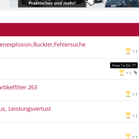
nexplosion,Ruckler,Fehlersuche
1
How To Do ?!?
1
tikelfilter 263
1
us, Leistungsverlust
1
1