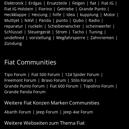
Elektronik
Erdgas
Ersatzteile
Felgen
fiat
Fiat IG
Fiat IG Holstein
Fiorino
Getriebe
Grande Punto
Heckklappe
Heizung
hilfe
Idea
kupplung
Motor
Multijet
NAVI
Panda
punto
Qubo
Radio
reparatur
ruckeln
Scheibenwischer
scheinwerfer
Schlüssel
Steuergerät
Strom
Tacho
Tuning
undefined
vorstellung
Wegfahrsperre
Zahnriemen
Zündung
Fiat Communities
Tipo Forum
Fiat 500 Forum
124 Spider Forum
Freemont Forum
Bravo Forum
Stilo Forum
Grande Punto Forum
Fiat 600 Forum
Topolino Forum
Grande Panda Forum
Weitere Fiat Konzen Marken Communities
Abarth Forum
Jeep Forum
Jeep 4xe Forum
Weitere Webseiten zum Thema Fiat