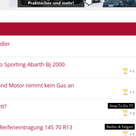
dler
o Sporting Abarth Bj 2000
1
und Motor nimmt kein Gas an
1
tt?
How To Do ?!?
2
- Reifeneintragung 145 70 R13
Reifen & Felgen
1