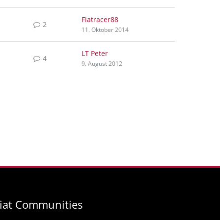
Fiatracer88
2
11. Oktober 2014
LT Peter
4
9. August 2012
iat Communities