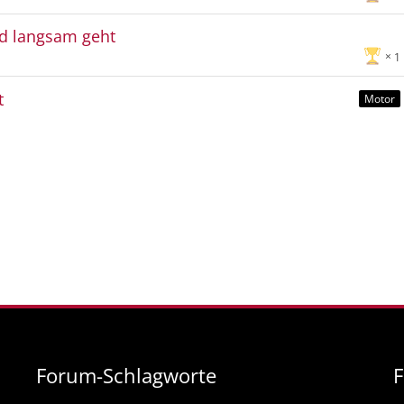
nd langsam geht
1
t
Motor
Forum-Schlagworte
F