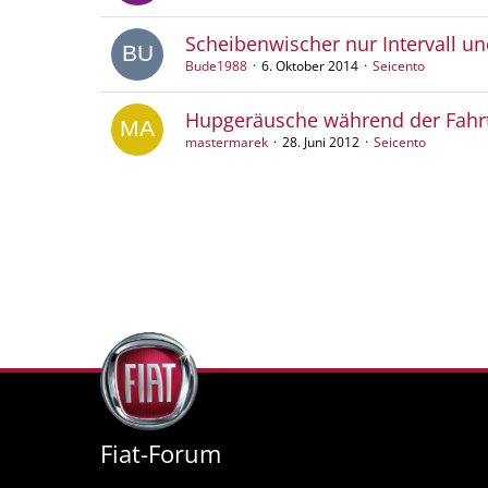
Scheibenwischer nur Intervall u
Bude1988
6. Oktober 2014
Seicento
Hupgeräusche während der Fahr
mastermarek
28. Juni 2012
Seicento
Fiat-Forum