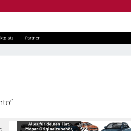
ktplatz
Partner
nto“
: