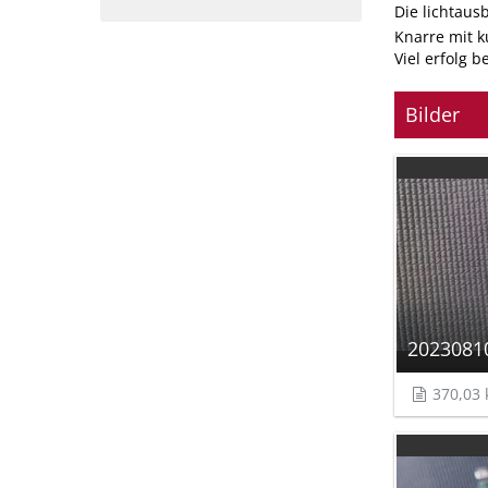
Die lichtaus
Knarre mit k
Viel erfolg 
Bilder
2023081
370,03 