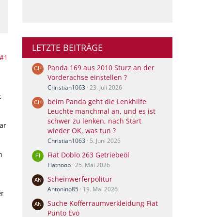
LETZTE BEITRÄGE
#1
Panda 169 aus 2010 Sturz an der
Vorderachse einstellen ?
Christian1063
23. Juli 2026
t
beim Panda geht die Lenkhilfe
Leuchte manchmal an, und es ist
schwer zu lenken, nach Start
ar
wieder OK, was tun ?
Christian1063
5. Juni 2026
n
Fiat Doblo 263 Getriebeöl
Fiatnoob
25. Mai 2026
Scheinwerferpolitur
Antonino85
19. Mai 2026
er
Suche Kofferraumverkleidung Fiat
Punto Evo