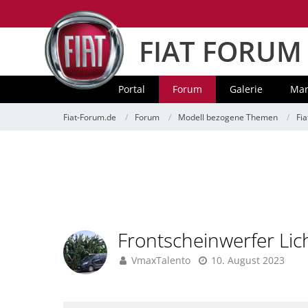
FIAT FORUM
Portal
Forum
Galerie
Mar
Fiat-Forum.de
Forum
Modell bezogene Themen
Fia
Frontscheinwerfer Li
VmaxTalento
10. August 2023