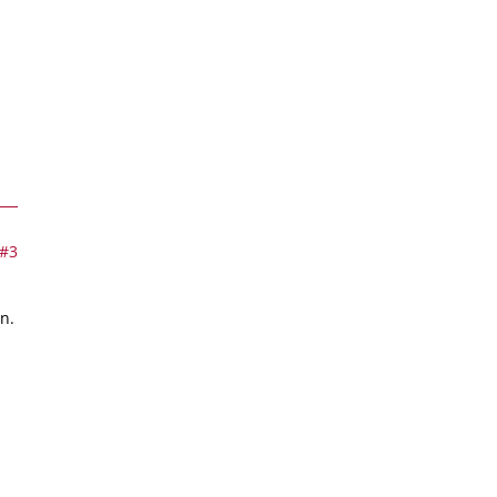
#3
n.