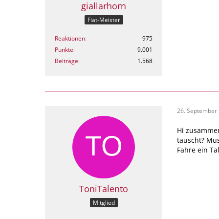
giallarhorn
Fiat-Meister
Reaktionen
975
Punkte
9.001
Beiträge
1.568
26. September
Hi zusammen,
tauscht? Mu
Fahre ein Ta
ToniTalento
Mitglied