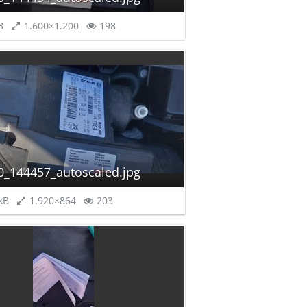
B
1.600×1.200
198
0_144457_autoscaled.jpg
kB
1.920×864
203