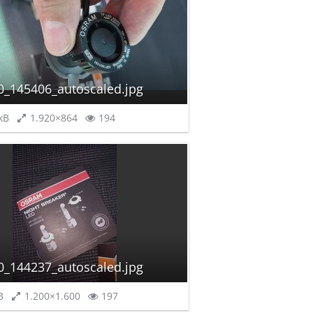
0_145406_autoscaled.jpg
kB
1.920×864
194
0_144237_autoscaled.jpg
B
1.200×1.600
197