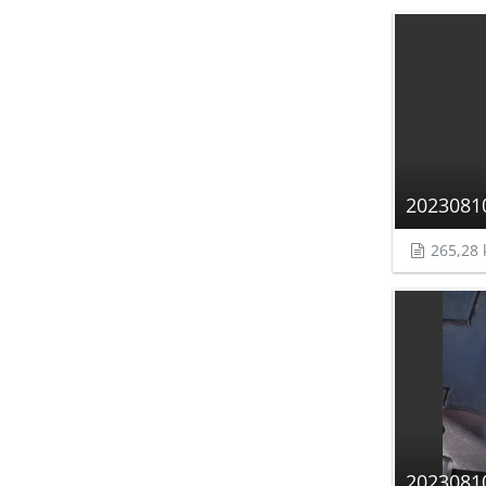
2023081
265,28 
2023081