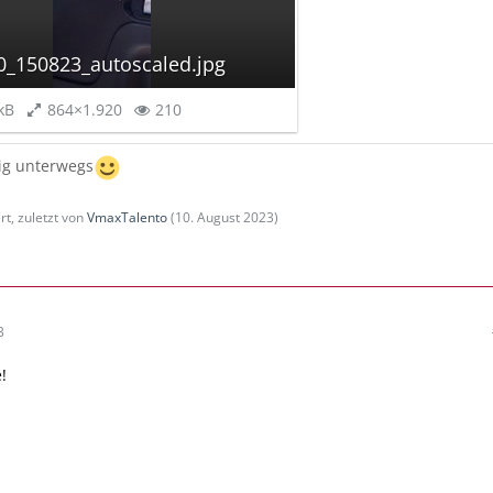
0_150823_autoscaled.jpg
kB
864×1.920
210
ig unterwegs
rt, zuletzt von
VmaxTalento
(
10. August 2023
)
3
!