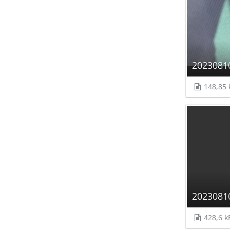
2023081
148,85 
2023081
428,6 k