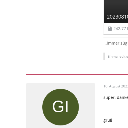
2023081
242,77 
...immer züg
Einmal editie
10. August 202
super, danke
gruß