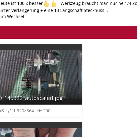
beute ist 100 x besser
.Werkzeug braucht man nur ne 1/4 Zo
urzer Verlängerung + eine 13 Langschaft Stecknuss ..
beim Wechsel
0_145322_autoscaled.jpg
kB
1.920×864
200