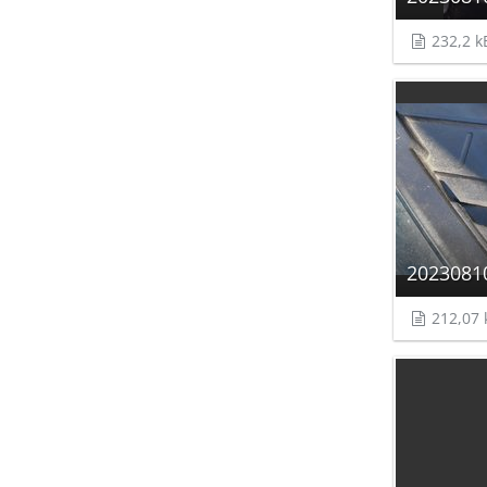
232,2 k
2023081
212,07 