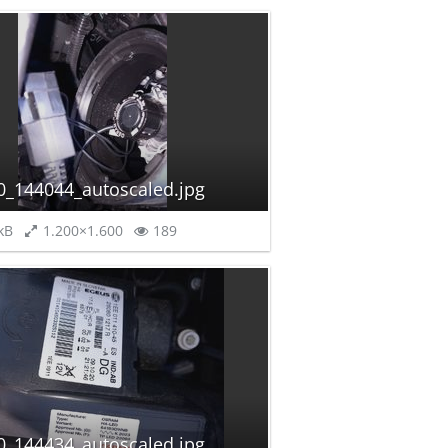
0_144044_autoscaled.jpg
kB
1.200×1.600
189
0_144434_autoscaled.jpg