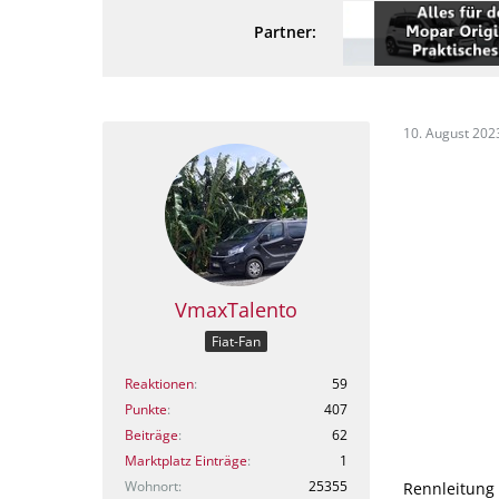
Partner:
10. August 202
VmaxTalento
Fiat-Fan
Reaktionen
59
Punkte
407
Beiträge
62
Marktplatz Einträge
1
Wohnort
25355
Rennleitung 