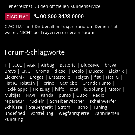
Hier erreichst Du den offiziellen Kundenservice:
00 800 3428 0000
CIAO FIAT
CIAO FIAT hilft Dir bei allen Fragen rund um Deinen Fiat
weiter. NICHT bei Fragen zu unserem Forum!
Forum-Schlagworte
1
500L
AGR
Airbag
Batterie
Blue&Me
brava
Bravo
CNG
Croma
diesel
Doblo
Ducato
Elektrik
Elektronik
Erdgas
Ersatzteile
Felgen
fiat
Fiat IG
Fiat IG Holstein
Fiorino
Getriebe
Grande Punto
Heckklappe
Heizung
hilfe
Idea
kupplung
Motor
Multijet
NAVI
Panda
punto
Qubo
Radio
reparatur
ruckeln
Scheibenwischer
scheinwerfer
Schlüssel
Steuergerät
Strom
Tacho
Tuning
undefined
vorstellung
Wegfahrsperre
Zahnriemen
Zündung