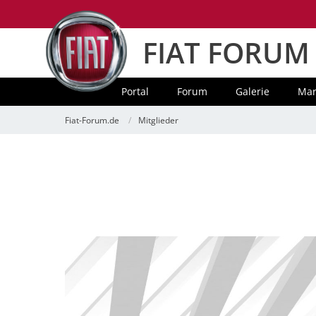
FIAT FORUM
Portal
Forum
Galerie
Mar
Fiat-Forum.de
Mitglieder