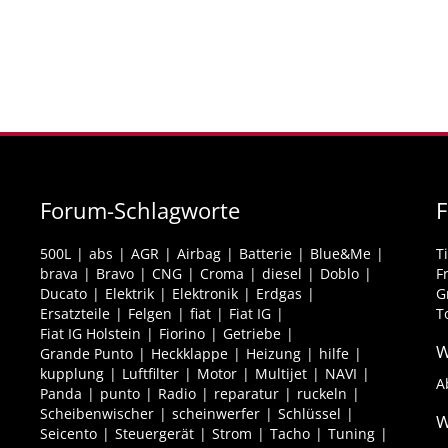
Forum-Schlagworte
F
500L
abs
AGR
Airbag
Batterie
Blue&Me
T
brava
Bravo
CNG
Croma
diesel
Doblo
F
Ducato
Elektrik
Elektronik
Erdgas
G
Ersatzteile
Felgen
fiat
Fiat IG
T
Fiat IG Holstein
Fiorino
Getriebe
W
Grande Punto
Heckklappe
Heizung
hilfe
kupplung
Luftfilter
Motor
Multijet
NAVI
A
Panda
punto
Radio
reparatur
ruckeln
Scheibenwischer
scheinwerfer
Schlüssel
W
Seicento
Steuergerät
Strom
Tacho
Tuning