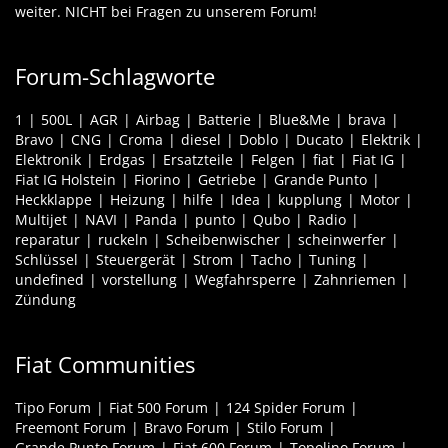
weiter. NICHT bei Fragen zu unserem Forum!
Forum-Schlagworte
1
500L
AGR
Airbag
Batterie
Blue&Me
brava
Bravo
CNG
Croma
diesel
Doblo
Ducato
Elektrik
Elektronik
Erdgas
Ersatzteile
Felgen
fiat
Fiat IG
Fiat IG Holstein
Fiorino
Getriebe
Grande Punto
Heckklappe
Heizung
hilfe
Idea
kupplung
Motor
Multijet
NAVI
Panda
punto
Qubo
Radio
reparatur
ruckeln
Scheibenwischer
scheinwerfer
Schlüssel
Steuergerät
Strom
Tacho
Tuning
undefined
vorstellung
Wegfahrsperre
Zahnriemen
Zündung
Fiat Communities
Tipo Forum
Fiat 500 Forum
124 Spider Forum
Freemont Forum
Bravo Forum
Stilo Forum
Grande Punto Forum
Fiat 600 Forum
Topolino Forum