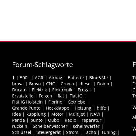
Forum-Schlagworte
F
1
500L
AGR
Airbag
Batterie
Blue&Me
T
brava
Bravo
CNG
Croma
diesel
Doblo
F
Ducato
Elektrik
Elektronik
Erdgas
G
Ersatzteile
Felgen
fiat
Fiat IG
T
Fiat IG Holstein
Fiorino
Getriebe
W
Grande Punto
Heckklappe
Heizung
hilfe
Idea
kupplung
Motor
Multijet
NAVI
A
Panda
punto
Qubo
Radio
reparatur
ruckeln
Scheibenwischer
scheinwerfer
W
Schlüssel
Steuergerät
Strom
Tacho
Tuning