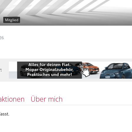
Mitglied
26
:
aktionen
Über mich
asst.