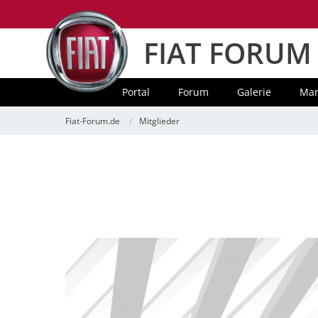
FIAT FORUM
Portal
Forum
Galerie
Mar
Fiat-Forum.de
Mitglieder