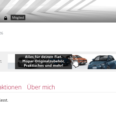
1
Mitglied
26
:
aktionen
Über mich
asst.