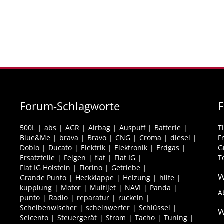
Forum-Schlagworte
F
500L
abs
AGR
Airbag
Auspuff
Batterie
T
Blue&Me
brava
Bravo
CNG
Croma
diesel
F
Doblo
Ducato
Elektrik
Elektronik
Erdgas
G
Ersatzteile
Felgen
fiat
Fiat IG
T
Fiat IG Holstein
Fiorino
Getriebe
W
Grande Punto
Heckklappe
Heizung
hilfe
kupplung
Motor
Multijet
NAVI
Panda
A
punto
Radio
reparatur
ruckeln
Scheibenwischer
scheinwerfer
Schlüssel
W
Seicento
Steuergerät
Strom
Tacho
Tuning