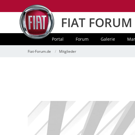
FIAT FORUM
Portal
Forum
Galerie
Mar
Fiat-Forum.de
Mitglieder