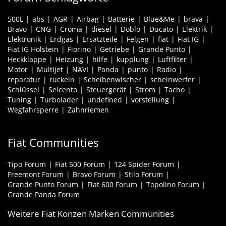
500L
abs
AGR
Airbag
Batterie
Blue&Me
brava
Bravo
CNG
Croma
diesel
Doblo
Ducato
Elektrik
Elektronik
Erdgas
Ersatzteile
Felgen
fiat
Fiat IG
Fiat IG Holstein
Fiorino
Getriebe
Grande Punto
Heckklappe
Heizung
hilfe
kupplung
Luftfilter
Motor
Multijet
NAVI
Panda
punto
Radio
reparatur
ruckeln
Scheibenwischer
scheinwerfer
Schlüssel
Seicento
Steuergerät
Strom
Tacho
Tuning
Turbolader
undefined
vorstellung
Wegfahrsperre
Zahnriemen
Fiat Communities
Tipo Forum
Fiat 500 Forum
124 Spider Forum
Freemont Forum
Bravo Forum
Stilo Forum
Grande Punto Forum
Fiat 600 Forum
Topolino Forum
Grande Panda Forum
Weitere Fiat Konzen Marken Communities