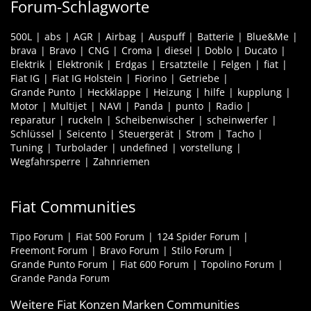
Forum-Schlagworte
500L
abs
AGR
Airbag
Auspuff
Batterie
Blue&Me
brava
Bravo
CNG
Croma
diesel
Doblo
Ducato
Elektrik
Elektronik
Erdgas
Ersatzteile
Felgen
fiat
Fiat IG
Fiat IG Holstein
Fiorino
Getriebe
Grande Punto
Heckklappe
Heizung
hilfe
kupplung
Motor
Multijet
NAVI
Panda
punto
Radio
reparatur
ruckeln
Scheibenwischer
scheinwerfer
Schlüssel
Seicento
Steuergerät
Strom
Tacho
Tuning
Turbolader
undefined
vorstellung
Wegfahrsperre
Zahnriemen
Fiat Communities
Tipo Forum
Fiat 500 Forum
124 Spider Forum
Freemont Forum
Bravo Forum
Stilo Forum
Grande Punto Forum
Fiat 600 Forum
Topolino Forum
Grande Panda Forum
Weitere Fiat Konzen Marken Communities