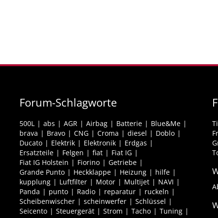
Forum-Schlagworte
F
500L
abs
AGR
Airbag
Batterie
Blue&Me
T
brava
Bravo
CNG
Croma
diesel
Doblo
F
Ducato
Elektrik
Elektronik
Erdgas
G
Ersatzteile
Felgen
fiat
Fiat IG
T
Fiat IG Holstein
Fiorino
Getriebe
W
Grande Punto
Heckklappe
Heizung
hilfe
kupplung
Luftfilter
Motor
Multijet
NAVI
A
Panda
punto
Radio
reparatur
ruckeln
Scheibenwischer
scheinwerfer
Schlüssel
W
Seicento
Steuergerät
Strom
Tacho
Tuning