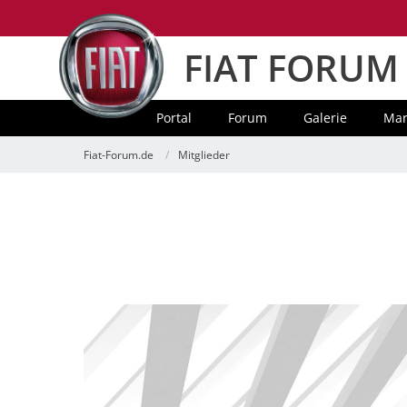
FIAT FORUM
Portal
Forum
Galerie
Mar
Fiat-Forum.de
Mitglieder