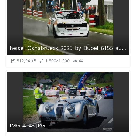
heisel_Osnabrueck_2025_by_Bubel_6155_autoscaled.jpg
312,94 kB
1.800×1.200
44
IMG_4048.JPG