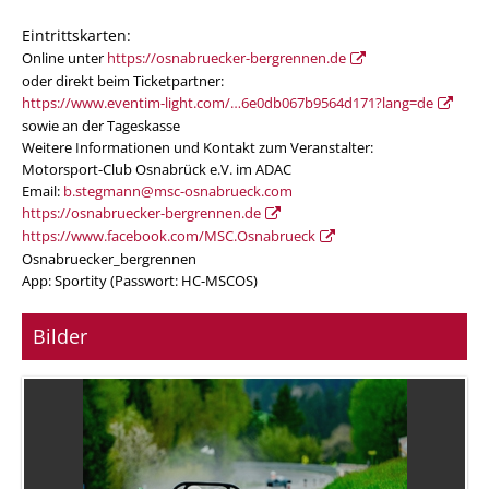
Eintrittskarten:
Online unter
https://osnabruecker-bergrennen.de
oder direkt beim Ticketpartner:
https://www.eventim-light.com/…6e0db067b9564d171?lang=de
sowie an der Tageskasse
Weitere Informationen und Kontakt zum Veranstalter:
Motorsport-Club Osnabrück e.V. im ADAC
Email:
b.stegmann@msc-osnabrueck.com
https://osnabruecker-bergrennen.de
https://www.facebook.com/MSC.Osnabrueck
Osnabruecker_bergrennen
App: Sportity (Passwort: HC-MSCOS)
Bilder