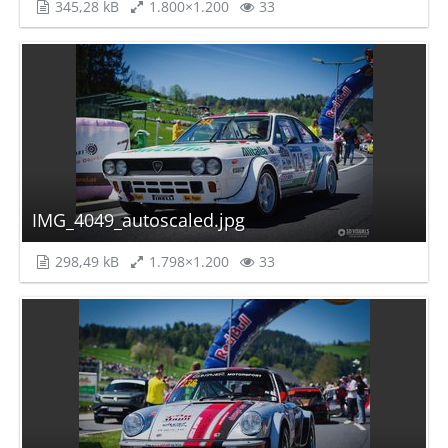
345,28 kB
1.800×1.200
33
IMG_4049_autoscaled.jpg
298,49 kB
1.798×1.200
33