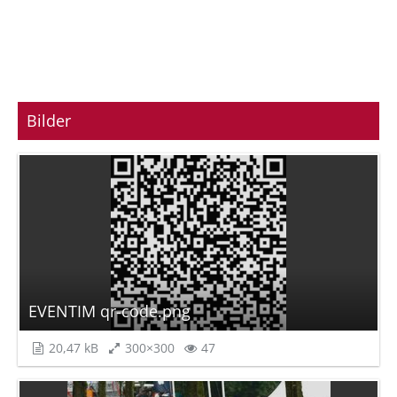
Bilder
EVENTIM qr-code.png
20,47 kB
300×300
47