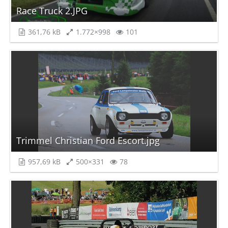
Race Truck 2.JPG
361,76 kB
1.772×998
101
Trimmel Christian Ford Escort.jpg
957,69 kB
500×331
78