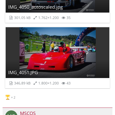
IMG_4050_autoscaled.jpg
301,05 kB
1.762×1.200
35
IMG_4051.JPG
346,89 kB
1.800×1.200
43
2
MSCOS