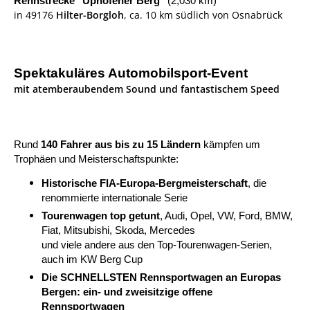
Rennstrecke "Uphöfener Berg"
(2,030 km)
in 49176
Hilter-Borgloh
, ca. 10 km südlich von Osnabrück
Spektakuläres Automobilsport-Event
mit atemberaubendem Sound und fantastischem Speed
Rund
140 Fahrer aus bis zu 15 Ländern
kämpfen um
Trophäen und Meisterschaftspunkte:
Historische FIA-Europa-Bergmeisterschaft
, die
renommierte internationale Serie
Tourenwagen top getunt
,
A
udi, Opel, VW, Ford, BMW,
Fiat, Mitsubishi, Skoda, Mercedes
und viele andere aus den Top-Tourenwagen-Serien,
auch im KW Berg Cup
Die SCHNELLSTEN Rennsportwagen an Europas
Bergen: ein- und zweisitzige offene
Rennsportwagen