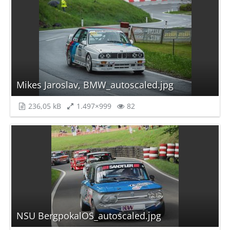
Mikes Jaroslav, BMW_autoscaled.jpg
236,05 kB
1.497×999
82
NSU BergpokalOS_autoscaled.jpg