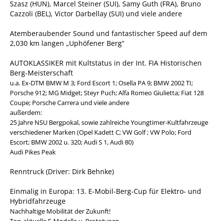
Szasz (HUN), Marcel Steiner (SUI), Samy Guth (FRA), Bruno
Cazzoli (BEL), Victor Darbellay (SUI) und viele andere
Atemberaubender Sound und fantastischer Speed auf dem
2,030 km langen „Uphöfener Berg“
AUTOKLASSIKER mit Kultstatus in der Int. FIA Historischen
Berg-Meisterschaft
u.a. Ex-DTM BMW M 3; Ford Escort 1; Osella PA 9; BMW 2002 TI;
Porsche 912; MG Midget; Steyr Puch; Alfa Romeo Giulietta; Fiat 128
Coupe; Porsche Carrera und viele andere
außerdem:
25 Jahre NSU Bergpokal, sowie zahlreiche Youngtimer-Kultfahrzeuge
verschiedener Marken (Opel Kadett C; VW Golf ; VW Polo; Ford
Escort; BMW 2002 u. 320; Audi S 1, Audi 80)
Audi Pikes Peak
Renntruck (Driver: Dirk Behnke)
Einmalig in Europa: 13. E-Mobil-Berg-Cup für Elektro- und
Hybridfahrzeuge
Nachhaltige Mobilität der Zukunft!