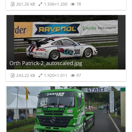
261,26 kB
1.506×1.200
78
Orth Patrick-2_autoscaled.jpg
243,22 kB
1.920×1.011
97