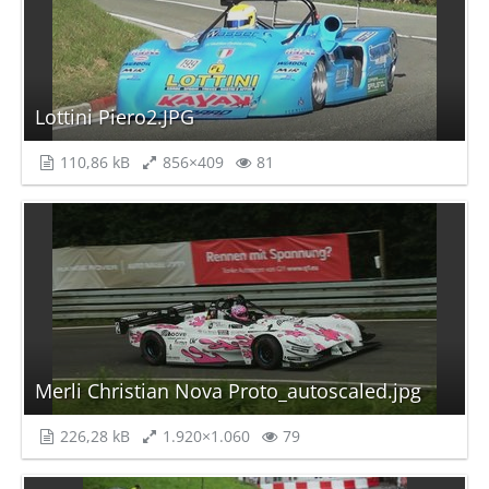
Lottini Piero2.JPG
110,86 kB
856×409
81
Merli Christian Nova Proto_autoscaled.jpg
226,28 kB
1.920×1.060
79