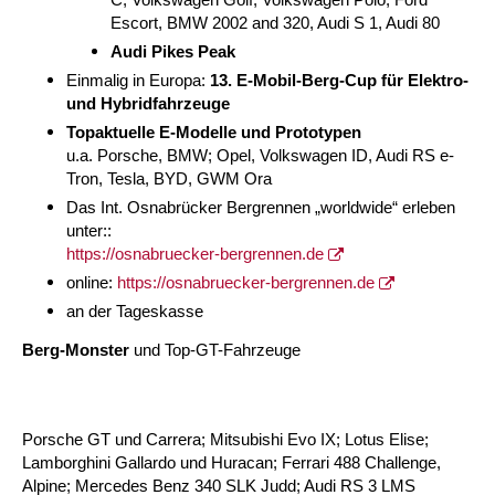
C, Volkswagen Golf, Volkswagen Polo, Ford
Escort, BMW 2002 and 320, Audi S 1, Audi 80
Audi Pikes Peak
Einmalig in Europa:
13. E-Mobil-Berg-Cup für Elektro-
und Hybridfahrzeuge
Topaktuelle E-Modelle und Prototypen
u.a. Porsche, BMW; Opel, Volkswagen ID, Audi RS e-
Tron, Tesla, BYD, GWM Ora
Das Int. Osnabrücker Bergrennen „worldwide“ erleben
unter:
:
https://osnabruecker-bergrennen.de
online:
https://osnabruecker-bergrennen.de
an der Tageskasse
Berg-Monster
und Top-GT-Fahrzeuge
Porsche GT und Carrera; Mitsubishi Evo IX; Lotus Elise;
Lamborghini Gallardo und Huracan; Ferrari 488 Challenge,
Alpine; Mercedes Benz 340 SLK Judd; Audi RS 3 LMS