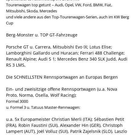
Tourenwagen top getunt – Audi, Opel, VW, Ford, BMW, Fiat,
Mitsubishi, Skoda, Mercedes
und viele andere aus den Top-Tourenwagen-Serien, auch im KW Berg
Cup
Berg-Monster u. TOP GT-Fahrzeuge
Porsche GT u. Carrera, Mitsubishi Evo IX; Lotus Elise;
Lamborghini Gallardo und Huracan; Ferrari 488 Challenge;
Renault Alpine; Audi S 1; Mercedes Benz 340 SLK Judd, Audi
RS 3 LMS,
Die SCHNELLSTEN Rennsportwagen an Europas Bergen
Ein- und zweisitzige offene Rennsportwagen (u.a. Nova
Proto, Norma, Osella, Wolf Racing);
Formel 3000
u. Formel 3 u. Tatuus Master-Rennwagen:
u.a. 5x Europameister Christian Merli (ITA); Sébastien Petit
(FRA), Robin Faustini (SUI), Alexander Hin (GER), Christoph
Lampert (AUT), Joël Volluz (SUI), Patrik Zajelsnik (SLO), Laszlo