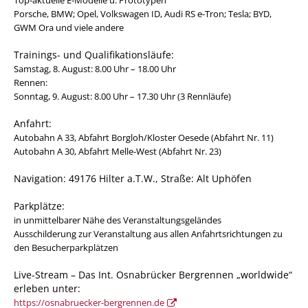
Top-aktuelle E-Modelle u. Prototypen
Porsche, BMW; Opel, Volkswagen ID, Audi RS e-Tron; Tesla; BYD,
GWM Ora und viele andere
Trainings- und Qualifikationsläufe:
Samstag, 8. August: 8.00 Uhr – 18.00 Uhr
Rennen:
Sonntag, 9. August: 8.00 Uhr – 17.30 Uhr (3 Rennläufe)
Anfahrt:
Autobahn A 33, Abfahrt Borgloh/Kloster Oesede (Abfahrt Nr. 11)
Autobahn A 30, Abfahrt Melle-West (Abfahrt Nr. 23)
Navigation: 49176 Hilter a.T.W., Straße: Alt Uphöfen
Parkplätze:
in unmittelbarer Nähe des Veranstaltungsgeländes
Ausschilderung zur Veranstaltung aus allen Anfahrtsrichtungen zu
den Besucherparkplätzen
Live-Stream – Das Int. Osnabrücker Bergrennen „worldwide“
erleben unter:
https://osnabruecker-bergrennen.de