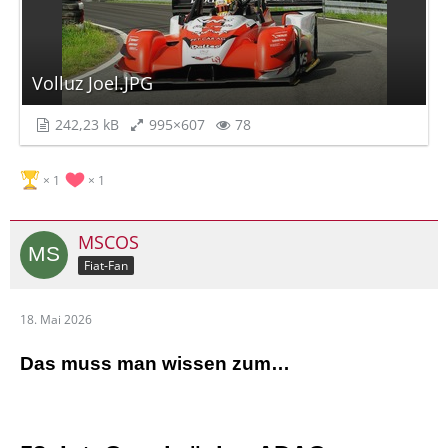
Volluz Joel.JPG
242,23 kB
995×607
78
1
1
MSCOS
Fiat-Fan
18. Mai 2026
Das muss man wissen zum…