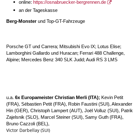
online:
https://osnabruecker-bergrennen.de
an der Tageskasse
Berg-Monster
und Top-GT-Fahrzeuge
Porsche GT und Carrera; Mitsubishi Evo IX; Lotus Elise;
Lamborghini Gallardo und Huracan; Ferrari 488 Challenge,
Alpine; Mercedes Benz 340 SLK Judd; Audi RS 3 LMS
u.a.
6x Europameister Christian Merli (ITA);
Kevin Petit
(FRA), Sébastien Petit (FRA), Robin Faustini (SUI), Alexander
Hin (GER), Christoph Lampert (AUT), Joël Volluz (
SUI), Patrik
Zajelsnik (SLO), Marcel Steiner (SUI), Samy Guth (FRA),
Bruno Cazzoli (BEL),
Victor Darbellay (SUI)