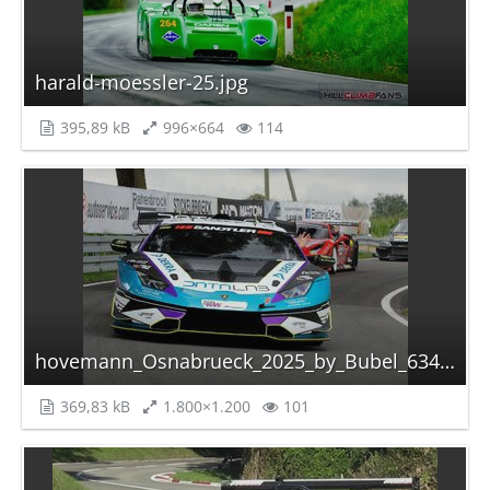
harald-moessler-25.jpg
395,89 kB
996×664
114
hovemann_Osnabrueck_2025_by_Bubel_6341_autoscaled.jpg
369,83 kB
1.800×1.200
101