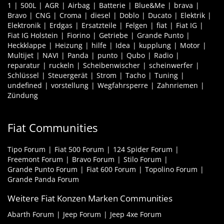
1
500L
AGR
Airbag
Batterie
Blue&Me
brava
Bravo
CNG
Croma
diesel
Doblo
Ducato
Elektrik
Elektronik
Erdgas
Ersatzteile
Felgen
fiat
Fiat IG
Fiat IG Holstein
Fiorino
Getriebe
Grande Punto
Heckklappe
Heizung
hilfe
Idea
kupplung
Motor
Multijet
NAVI
Panda
punto
Qubo
Radio
reparatur
ruckeln
Scheibenwischer
scheinwerfer
Schlüssel
Steuergerät
Strom
Tacho
Tuning
undefined
vorstellung
Wegfahrsperre
Zahnriemen
Zündung
Fiat Communities
Tipo Forum
Fiat 500 Forum
124 Spider Forum
Freemont Forum
Bravo Forum
Stilo Forum
Grande Punto Forum
Fiat 600 Forum
Topolino Forum
Grande Panda Forum
Weitere Fiat Konzen Marken Communities
Abarth Forum
Jeep Forum
Jeep 4xe Forum