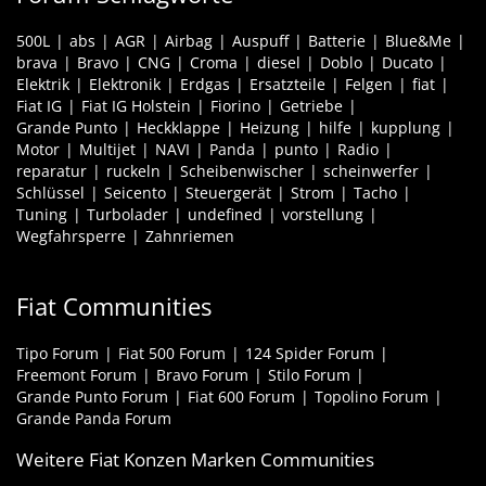
500L
abs
AGR
Airbag
Auspuff
Batterie
Blue&Me
brava
Bravo
CNG
Croma
diesel
Doblo
Ducato
Elektrik
Elektronik
Erdgas
Ersatzteile
Felgen
fiat
Fiat IG
Fiat IG Holstein
Fiorino
Getriebe
Grande Punto
Heckklappe
Heizung
hilfe
kupplung
Motor
Multijet
NAVI
Panda
punto
Radio
reparatur
ruckeln
Scheibenwischer
scheinwerfer
Schlüssel
Seicento
Steuergerät
Strom
Tacho
Tuning
Turbolader
undefined
vorstellung
Wegfahrsperre
Zahnriemen
Fiat Communities
Tipo Forum
Fiat 500 Forum
124 Spider Forum
Freemont Forum
Bravo Forum
Stilo Forum
Grande Punto Forum
Fiat 600 Forum
Topolino Forum
Grande Panda Forum
Weitere Fiat Konzen Marken Communities