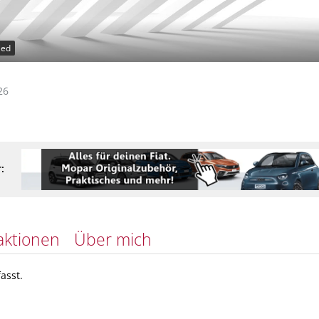
ied
26
:
aktionen
Über mich
asst.