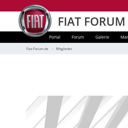
FIAT FORUM
Portal
Forum
Galerie
Mar
Fiat-Forum.de
Mitglieder