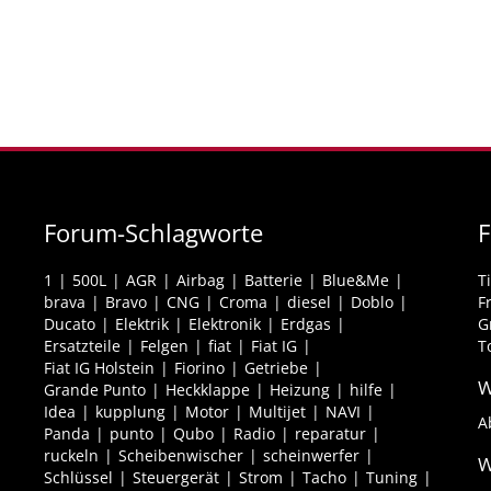
Forum-Schlagworte
F
1
500L
AGR
Airbag
Batterie
Blue&Me
T
brava
Bravo
CNG
Croma
diesel
Doblo
F
Ducato
Elektrik
Elektronik
Erdgas
G
Ersatzteile
Felgen
fiat
Fiat IG
T
Fiat IG Holstein
Fiorino
Getriebe
W
Grande Punto
Heckklappe
Heizung
hilfe
Idea
kupplung
Motor
Multijet
NAVI
A
Panda
punto
Qubo
Radio
reparatur
ruckeln
Scheibenwischer
scheinwerfer
W
Schlüssel
Steuergerät
Strom
Tacho
Tuning