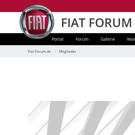
FIAT FORUM
Portal
Forum
Galerie
Mar
Fiat-Forum.de
Mitglieder