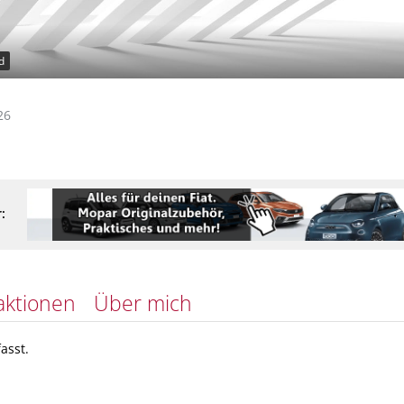
d
26
:
aktionen
Über mich
asst.