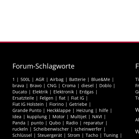
Forum-Schlagworte
F
1
500L
AGR
Airbag
Batterie
Blue&Me
T
brava
Bravo
CNG
Croma
diesel
Doblo
F
Ducato
Elektrik
Elektronik
Erdgas
G
Ersatzteile
Felgen
fiat
Fiat IG
T
Fiat IG Holstein
Fiorino
Getriebe
W
Grande Punto
Heckklappe
Heizung
hilfe
Idea
kupplung
Motor
Multijet
NAVI
A
Panda
punto
Qubo
Radio
reparatur
ruckeln
Scheibenwischer
scheinwerfer
W
Schlüssel
Steuergerät
Strom
Tacho
Tuning