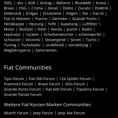
500L
abs
AGR
Airbag
Batterie
Blue&Me
brava
Bravo
CNG
Croma
diesel
Doblo
Ducato
Elektrik
Elektronik
Erdgas
Ersatzteile
Felgen
fiat
Fiat IG
Fiat IG Holstein
Fiorino
Getriebe
Grande Punto
Heckklappe
Heizung
hilfe
kupplung
Luftfilter
Motor
Multijet
NAVI
Panda
punto
Radio
reparatur
ruckeln
Scheibenwischer
scheinwerfer
Schlüssel
Seicento
Steuergerät
Strom
Tacho
Tuning
Turbolader
undefined
vorstellung
Wegfahrsperre
Zahnriemen
Fiat Communities
Tipo Forum
Fiat 500 Forum
124 Spider Forum
Freemont Forum
Bravo Forum
Stilo Forum
Grande Punto Forum
Fiat 600 Forum
Topolino Forum
Grande Panda Forum
Weitere Fiat Konzen Marken Communities
Abarth Forum
Jeep Forum
Jeep 4xe Forum