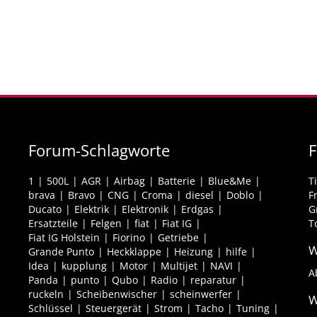
Forum-Schlagworte
F
1
500L
AGR
Airbag
Batterie
Blue&Me
T
brava
Bravo
CNG
Croma
diesel
Doblo
F
Ducato
Elektrik
Elektronik
Erdgas
G
Ersatzteile
Felgen
fiat
Fiat IG
T
Fiat IG Holstein
Fiorino
Getriebe
W
Grande Punto
Heckklappe
Heizung
hilfe
Idea
kupplung
Motor
Multijet
NAVI
A
Panda
punto
Qubo
Radio
reparatur
ruckeln
Scheibenwischer
scheinwerfer
W
Schlüssel
Steuergerät
Strom
Tacho
Tuning