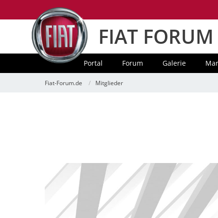
FIAT FORUM
Portal
Forum
Galerie
Mar
Fiat-Forum.de
Mitglieder