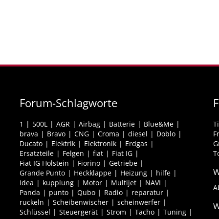
Forum-Schlagworte
F
1
500L
AGR
Airbag
Batterie
Blue&Me
T
brava
Bravo
CNG
Croma
diesel
Doblo
F
Ducato
Elektrik
Elektronik
Erdgas
G
Ersatzteile
Felgen
fiat
Fiat IG
T
Fiat IG Holstein
Fiorino
Getriebe
W
Grande Punto
Heckklappe
Heizung
hilfe
Idea
kupplung
Motor
Multijet
NAVI
A
Panda
punto
Qubo
Radio
reparatur
ruckeln
Scheibenwischer
scheinwerfer
W
Schlüssel
Steuergerät
Strom
Tacho
Tuning