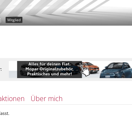
n
Mitglied
:
aktionen
Über mich
asst.