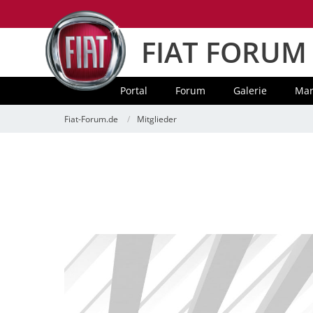
FIAT FORUM
Portal
Forum
Galerie
Mar
Fiat-Forum.de
Mitglieder