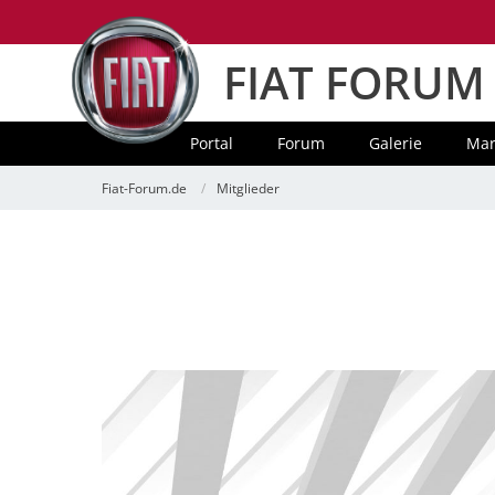
FIAT FORUM
Portal
Forum
Galerie
Mar
Fiat-Forum.de
Mitglieder