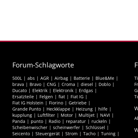
Forum-Schlagworte
F
500L
abs
AGR
Airbag
Batterie
Blue&Me
T
brava
Bravo
CNG
Croma
diesel
Doblo
F
Ducato
Elektrik
Elektronik
Erdgas
G
Ersatzteile
Felgen
fiat
Fiat IG
T
Fiat IG Holstein
Fiorino
Getriebe
W
Grande Punto
Heckklappe
Heizung
hilfe
kupplung
Luftfilter
Motor
Multijet
NAVI
A
Panda
punto
Radio
reparatur
ruckeln
Scheibenwischer
scheinwerfer
Schlüssel
W
Seicento
Steuergerät
Strom
Tacho
Tuning