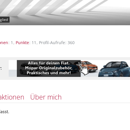
glied
onen
1
Punkte
11
Profil-Aufrufe
360
:
aktionen
Über mich
asst.