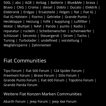
500L
abs
AGR
Airbag
Batterie
Blue&Me
brava
Bravo
CNG
Croma
diesel
Doblo
Ducato
Elektrik
Elektronik
Erdgas
Ersatzteile
Felgen
fiat
Fiat IG
Fiat IG Holstein
Fiorino
Getriebe
Grande Punto
Heckklappe
Heizung
hilfe
kupplung
Luftfilter
Motor
Multijet
NAVI
Panda
punto
Radio
reparatur
ruckeln
Scheibenwischer
scheinwerfer
Schlüssel
Seicento
Steuergerät
Strom
Tacho
Tuning
Turbolader
undefined
vorstellung
Wegfahrsperre
Zahnriemen
Fiat Communities
Tipo Forum
Fiat 500 Forum
124 Spider Forum
Freemont Forum
Bravo Forum
Stilo Forum
Grande Punto Forum
Fiat 600 Forum
Topolino Forum
Grande Panda Forum
Weitere Fiat Konzen Marken Communities
Abarth Forum
Jeep Forum
Jeep 4xe Forum