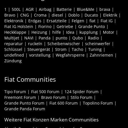
1
500L
AGR
Airbag
Batterie
Blue&Me
brava
Bravo
CNG
Croma
diesel
Doblo
Ducato
Elektrik
Elektronik
Erdgas
Ersatzteile
Felgen
fiat
Fiat IG
Fiat IG Holstein
Fiorino
Getriebe
Grande Punto
Heckklappe
Heizung
hilfe
Idea
kupplung
Motor
Multijet
NAVI
Panda
punto
Qubo
Radio
reparatur
ruckeln
Scheibenwischer
scheinwerfer
Schlüssel
Steuergerät
Strom
Tacho
Tuning
undefined
vorstellung
Wegfahrsperre
Zahnriemen
Zündung
Fiat Communities
Tipo Forum
Fiat 500 Forum
124 Spider Forum
Freemont Forum
Bravo Forum
Stilo Forum
Grande Punto Forum
Fiat 600 Forum
Topolino Forum
Grande Panda Forum
Weitere Fiat Konzen Marken Communities