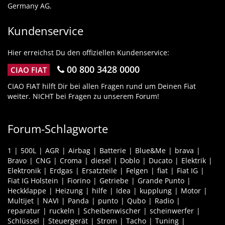
Germany AG.
Kundenservice
Hier erreichst Du den offiziellen Kundenservice:
00 800 3428 0000
CIAO FIAT
CIAO FIAT hilft Dir bei allen Fragen rund um Deinen Fiat
weiter. NICHT bei Fragen zu unserem Forum!
Forum-Schlagworte
1
500L
AGR
Airbag
Batterie
Blue&Me
brava
Bravo
CNG
Croma
diesel
Doblo
Ducato
Elektrik
Elektronik
Erdgas
Ersatzteile
Felgen
fiat
Fiat IG
Fiat IG Holstein
Fiorino
Getriebe
Grande Punto
Heckklappe
Heizung
hilfe
Idea
kupplung
Motor
Multijet
NAVI
Panda
punto
Qubo
Radio
reparatur
ruckeln
Scheibenwischer
scheinwerfer
Schlüssel
Steuergerät
Strom
Tacho
Tuning