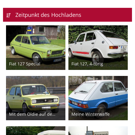
Zeitpunkt des Hochladens
Fiat 127 Special
Fiat 127, 4-türig
17. Juli 2022
21. Dezember 2020
4
3
Mit dem Oldie auf dem Rundkurs
Meine Winterwaffe
21. Dezember 2020
20. Dezember 2020
1
1