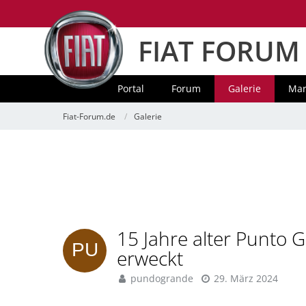
FIAT FORUM
Portal
Forum
Galerie
Mar
Fiat-Forum.de
Galerie
15 Jahre alter Punto 
erweckt
pundogrande
29. März 2024