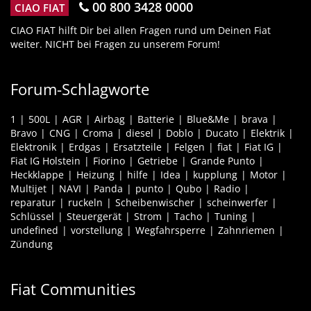
00 800 3428 0000
CIAO FIAT
CIAO FIAT hilft Dir bei allen Fragen rund um Deinen Fiat
weiter. NICHT bei Fragen zu unserem Forum!
Forum-Schlagworte
1
500L
AGR
Airbag
Batterie
Blue&Me
brava
Bravo
CNG
Croma
diesel
Doblo
Ducato
Elektrik
Elektronik
Erdgas
Ersatzteile
Felgen
fiat
Fiat IG
Fiat IG Holstein
Fiorino
Getriebe
Grande Punto
Heckklappe
Heizung
hilfe
Idea
kupplung
Motor
Multijet
NAVI
Panda
punto
Qubo
Radio
reparatur
ruckeln
Scheibenwischer
scheinwerfer
Schlüssel
Steuergerät
Strom
Tacho
Tuning
undefined
vorstellung
Wegfahrsperre
Zahnriemen
Zündung
Fiat Communities