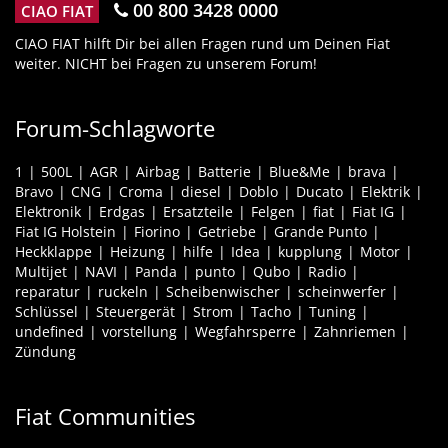
00 800 3428 0000
CIAO FIAT
CIAO FIAT hilft Dir bei allen Fragen rund um Deinen Fiat
weiter. NICHT bei Fragen zu unserem Forum!
Forum-Schlagworte
1
500L
AGR
Airbag
Batterie
Blue&Me
brava
Bravo
CNG
Croma
diesel
Doblo
Ducato
Elektrik
Elektronik
Erdgas
Ersatzteile
Felgen
fiat
Fiat IG
Fiat IG Holstein
Fiorino
Getriebe
Grande Punto
Heckklappe
Heizung
hilfe
Idea
kupplung
Motor
Multijet
NAVI
Panda
punto
Qubo
Radio
reparatur
ruckeln
Scheibenwischer
scheinwerfer
Schlüssel
Steuergerät
Strom
Tacho
Tuning
undefined
vorstellung
Wegfahrsperre
Zahnriemen
Zündung
Fiat Communities