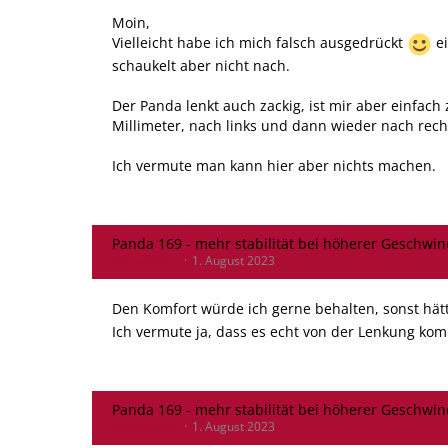
Moin,
Vielleicht habe ich mich falsch ausgedrückt
ei
schaukelt aber nicht nach.
Der Panda lenkt auch zackig, ist mir aber einfac
Millimeter, nach links und dann wieder nach recht
Ich vermute man kann hier aber nichts machen.
Panda 169 - mehr stabilität bei höherer Geschwin
Zitroenchen
1. August 2023
Den Komfort würde ich gerne behalten, sonst hä
Ich vermute ja, dass es echt von der Lenkung kom
Panda 169 - mehr stabilität bei höherer Geschwin
Zitroenchen
1. August 2023