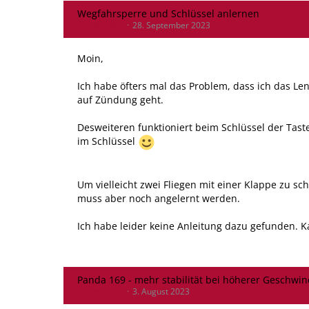
Wegfahrsperre und Schlüssel anlernen
Zitroenchen
28. September 2023
Moin,
Ich habe öfters mal das Problem, dass ich das L
auf Zündung geht.
Desweiteren funktioniert beim Schlüssel der Taste
im Schlüssel
Um vielleicht zwei Fliegen mit einer Klappe zu sc
muss aber noch angelernt werden.
Ich habe leider keine Anleitung dazu gefunden. 
Panda 169 - mehr stabilität bei höherer Geschwin
Zitroenchen
3. August 2023