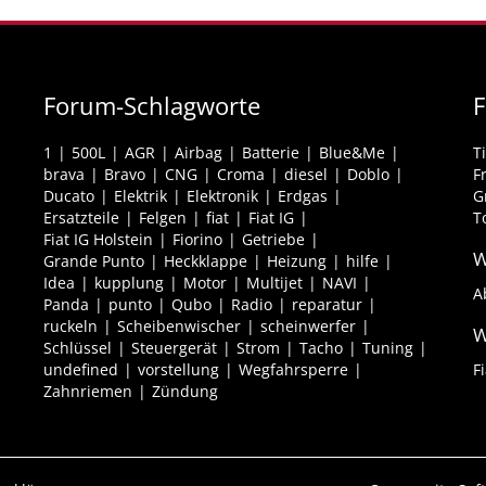
Forum-Schlagworte
F
1
500L
AGR
Airbag
Batterie
Blue&Me
T
brava
Bravo
CNG
Croma
diesel
Doblo
F
Ducato
Elektrik
Elektronik
Erdgas
G
Ersatzteile
Felgen
fiat
Fiat IG
T
Fiat IG Holstein
Fiorino
Getriebe
W
Grande Punto
Heckklappe
Heizung
hilfe
Idea
kupplung
Motor
Multijet
NAVI
A
Panda
punto
Qubo
Radio
reparatur
ruckeln
Scheibenwischer
scheinwerfer
W
Schlüssel
Steuergerät
Strom
Tacho
Tuning
undefined
vorstellung
Wegfahrsperre
F
Zahnriemen
Zündung