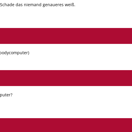
t. Schade das niemand genaueres weiß.
(bodycomputer)
mputer?