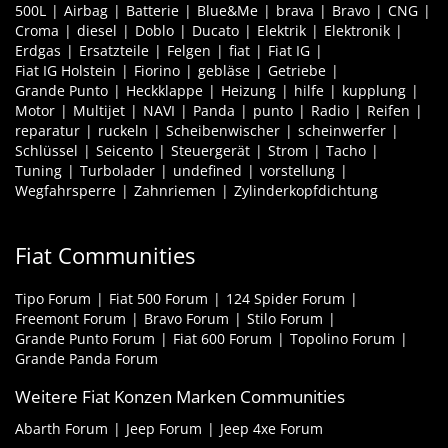
500L
Airbag
Batterie
Blue&Me
brava
Bravo
CNG
Croma
diesel
Doblo
Ducato
Elektrik
Elektronik
Erdgas
Ersatzteile
Felgen
fiat
Fiat IG
Fiat IG Holstein
Fiorino
gebläse
Getriebe
Grande Punto
Heckklappe
Heizung
hilfe
kupplung
Motor
Multijet
NAVI
Panda
punto
Radio
Reifen
reparatur
ruckeln
Scheibenwischer
scheinwerfer
Schlüssel
Seicento
Steuergerät
Strom
Tacho
Tuning
Turbolader
undefined
vorstellung
Wegfahrsperre
Zahnriemen
Zylinderkopfdichtung
Fiat Communities
Tipo Forum
Fiat 500 Forum
124 Spider Forum
Freemont Forum
Bravo Forum
Stilo Forum
Grande Punto Forum
Fiat 600 Forum
Topolino Forum
Grande Panda Forum
Weitere Fiat Konzen Marken Communities
Abarth Forum
Jeep Forum
Jeep 4xe Forum