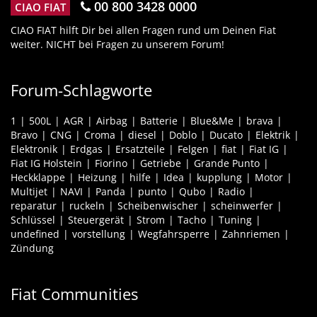
00 800 3428 0000
CIAO FIAT
CIAO FIAT hilft Dir bei allen Fragen rund um Deinen Fiat
weiter. NICHT bei Fragen zu unserem Forum!
Forum-Schlagworte
1
500L
AGR
Airbag
Batterie
Blue&Me
brava
Bravo
CNG
Croma
diesel
Doblo
Ducato
Elektrik
Elektronik
Erdgas
Ersatzteile
Felgen
fiat
Fiat IG
Fiat IG Holstein
Fiorino
Getriebe
Grande Punto
Heckklappe
Heizung
hilfe
Idea
kupplung
Motor
Multijet
NAVI
Panda
punto
Qubo
Radio
reparatur
ruckeln
Scheibenwischer
scheinwerfer
Schlüssel
Steuergerät
Strom
Tacho
Tuning
undefined
vorstellung
Wegfahrsperre
Zahnriemen
Zündung
Fiat Communities