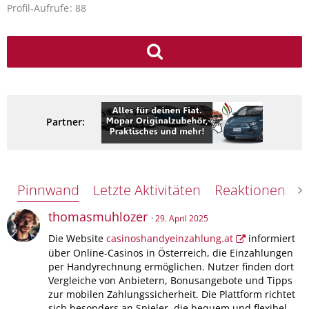
Profil-Aufrufe
88
Partner:
Pinnwand
Letzte Aktivitäten
Reaktionen
Ü
thomasmuhlozer
29. April 2025
Die Website
casinoshandyeinzahlung.at
informiert
über Online-Casinos in Österreich, die Einzahlungen
per Handyrechnung ermöglichen. Nutzer finden dort
Vergleiche von Anbietern, Bonusangebote und Tipps
zur mobilen Zahlungssicherheit. Die Plattform richtet
sich besonders an Spieler, die bequem und flexibel