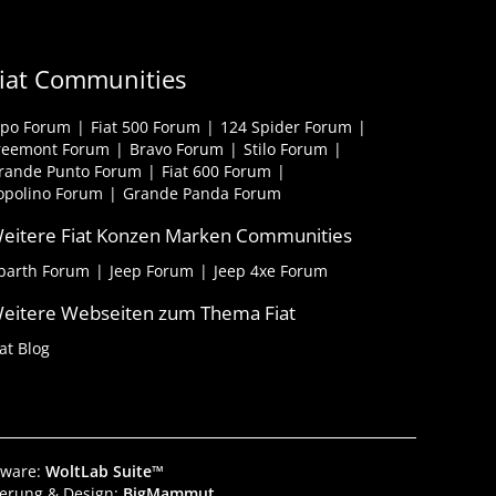
iat Communities
ipo Forum
Fiat 500 Forum
124 Spider Forum
reemont Forum
Bravo Forum
Stilo Forum
rande Punto Forum
Fiat 600 Forum
opolino Forum
Grande Panda Forum
eitere Fiat Konzen Marken Communities
barth Forum
Jeep Forum
Jeep 4xe Forum
eitere Webseiten zum Thema Fiat
iat Blog
tware:
WoltLab Suite™
ierung & Design:
BigMammut