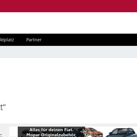
ktplatz
Partner
t“
: