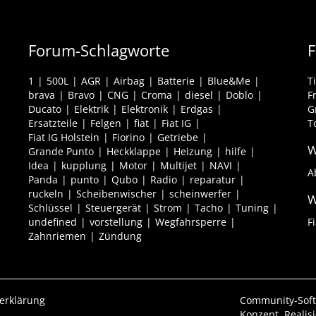
Forum-Schlagworte
F
1
500L
AGR
Airbag
Batterie
Blue&Me
T
brava
Bravo
CNG
Croma
diesel
Doblo
F
Ducato
Elektrik
Elektronik
Erdgas
G
Ersatzteile
Felgen
fiat
Fiat IG
T
Fiat IG Holstein
Fiorino
Getriebe
W
Grande Punto
Heckklappe
Heizung
hilfe
Idea
kupplung
Motor
Multijet
NAVI
A
Panda
punto
Qubo
Radio
reparatur
ruckeln
Scheibenwischer
scheinwerfer
W
Schlüssel
Steuergerät
Strom
Tacho
Tuning
undefined
vorstellung
Wegfahrsperre
F
Zahnriemen
Zündung
erklärung
Community-Sof
Konzept, Realis