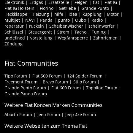
Elektronik
Erdgas
Ersatzteile
Felgen
fiat
Fiat IG
Fiat IG Holstein
Fiorino
Getriebe
Grande Punto
Heckklappe
Heizung
hilfe
Idea
kupplung
Motor
Multijet
NAVI
Panda
punto
Qubo
Radio
reparatur
ruckeln
Scheibenwischer
scheinwerfer
Schlüssel
Steuergerät
Strom
Tacho
Tuning
undefined
vorstellung
Wegfahrsperre
Zahnriemen
Zündung
Fiat Communities
Tipo Forum
Fiat 500 Forum
124 Spider Forum
Freemont Forum
Bravo Forum
Stilo Forum
Grande Punto Forum
Fiat 600 Forum
Topolino Forum
Grande Panda Forum
Weitere Fiat Konzen Marken Communities
Abarth Forum
Jeep Forum
Jeep 4xe Forum
Weitere Webseiten zum Thema Fiat