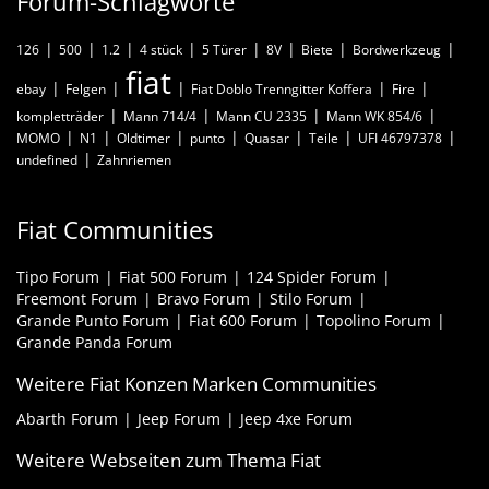
Forum-Schlagworte
126
500
1.2
4 stück
5 Türer
8V
Biete
Bordwerkzeug
fiat
ebay
Felgen
Fiat Doblo Trenngitter Koffera
Fire
kompletträder
Mann 714/4
Mann CU 2335
Mann WK 854/6
MOMO
N1
Oldtimer
punto
Quasar
Teile
UFI 46797378
undefined
Zahnriemen
Fiat Communities
Tipo Forum
Fiat 500 Forum
124 Spider Forum
Freemont Forum
Bravo Forum
Stilo Forum
Grande Punto Forum
Fiat 600 Forum
Topolino Forum
Grande Panda Forum
Weitere Fiat Konzen Marken Communities
Abarth Forum
Jeep Forum
Jeep 4xe Forum
Weitere Webseiten zum Thema Fiat